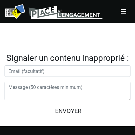
Panneau de gestion des cookies
Signaler un contenu inapproprié :
Si vous
ENVOYER
êtes un
être
humain,