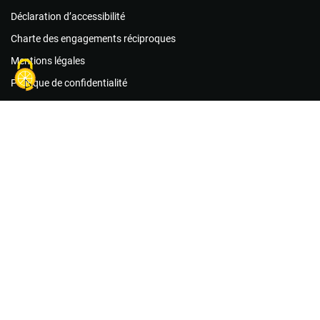
Déclaration d’accessibilité
Charte des engagements réciproques
Mentions légales
Politique de confidentialité
Guide des bonnes pratiques
Conditions générales d’utilisation
Foire aux questions
Agir maintenant !
Les associations
Les missions de bénévolat
Le matériel
Créer un compte acteur public
Créer un compte association