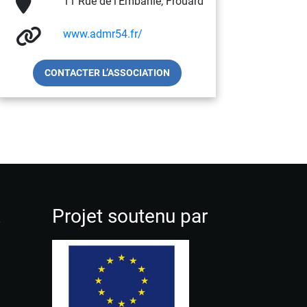
11 Rue de l'Embanie, Frouard
www.admr54.fr/
CONTACTER L’ASSOCIATION
!
Projet soutenu par