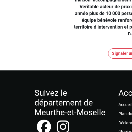
Véritable acteur de pro
année plus de 10 000 pers
équipe bénévole renforc
territoire d’intervention et
l
Signaler u
Suivez le
Acc
département de
Accueil
Meurthe-et-Moselle
Plan du
Déclara
Charte