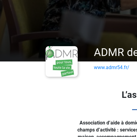
ADMR des
www.admr54.fr/
L’a
Association d’aide à domic
champs d’activité : services
maison, accompagnement du