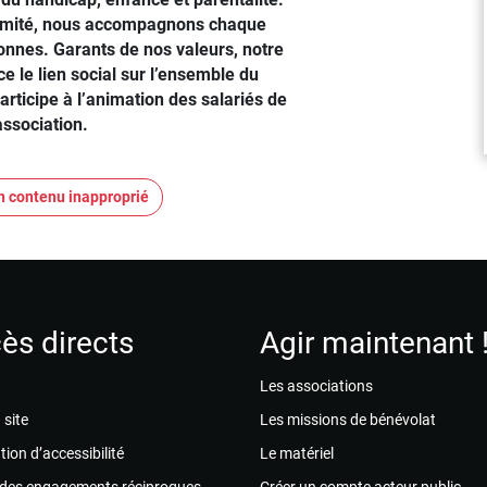
ximité, nous accompagnons chaque
onnes. Garants de nos valeurs, notre
e le lien social sur l’ensemble du
 participe à l’animation des salariés de
’association.
n contenu inapproprié
ès directs
Agir maintenant 
Les associations
 site
Les missions de bénévolat
tion d’accessibilité
Le matériel
 des engagements réciproques
Créer un compte acteur public