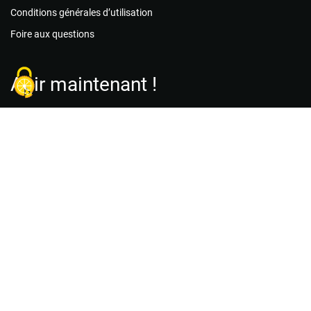
Conditions générales d’utilisation
Foire aux questions
Agir maintenant !
Les associations
Les missions de bénévolat
Le matériel
Créer un compte acteur public
Créer un compte association
Créer un compte citoyen
Nous contacter
Projet soutenu par