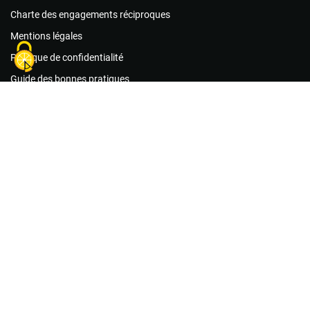
Charte des engagements réciproques
Mentions légales
Politique de confidentialité
Guide des bonnes pratiques
Conditions générales d’utilisation
Foire aux questions
Agir maintenant !
Les associations
Les missions de bénévolat
Le matériel
Créer un compte acteur public
Créer un compte association
Créer un compte citoyen