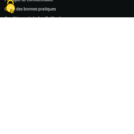
Guide des bonnes pratiques
Conditions générales d’utilisation
Foire aux questions
Agir maintenant !
Les associations
Les missions de bénévolat
Le matériel
Créer un compte acteur public
Créer un compte association
Créer un compte citoyen
Nous contacter