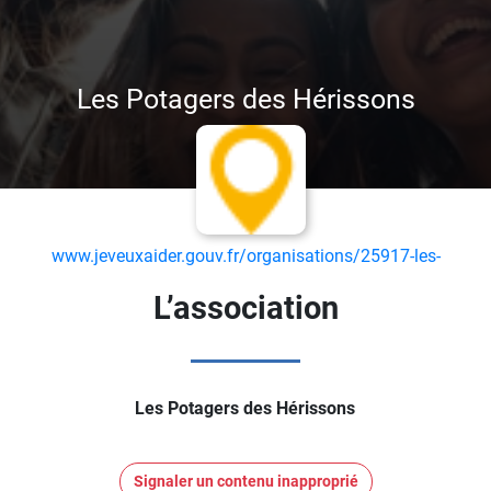
Les Potagers des Hérissons
www.jeveuxaider.gouv.fr/organisations/25917-les-
potagers-des-herissons
L’association
Les Potagers des Hérissons
Signaler un contenu inapproprié