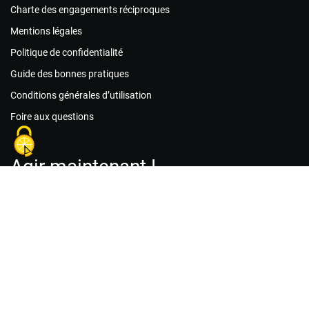
Charte des engagements réciproques
Mentions légales
Politique de confidentialité
Guide des bonnes pratiques
Conditions générales d’utilisation
Foire aux questions
Agir maintenant !
Les associations
Les missions de bénévolat
Le matériel
Créer un compte acteur public
Créer un compte association
Créer un compte citoyen