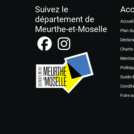
ce
Suivez le
Acc
champ
département de
Accueil
Meurthe-et-Moselle
Plan du
Déclara
Charte
Mention
Politiq
Guide 
Conditi
Foire a