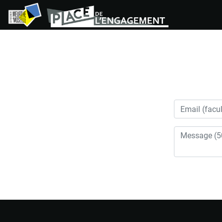
Panneau de gestion des cookies
Si vous
êtes un
être
humain,
ignorez