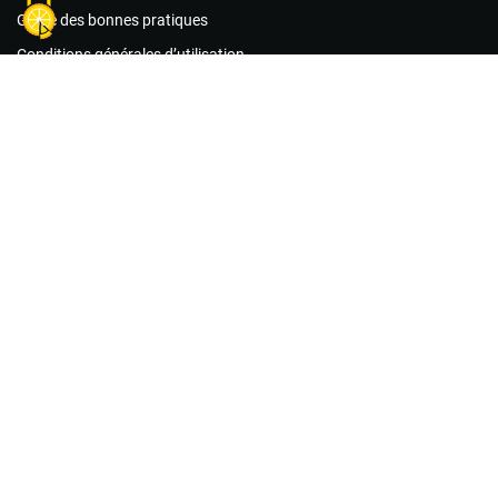
Guide des bonnes pratiques
Conditions générales d’utilisation
Foire aux questions
Agir maintenant !
Les associations
Les missions de bénévolat
Le matériel
Créer un compte acteur public
Créer un compte association
Créer un compte citoyen
Nous contacter