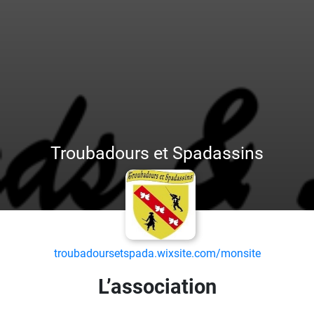
Troubadours et Spadassins
troubadoursetspada.wixsite.com/monsite
L’association