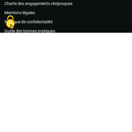
Charte des engagements réciproques
Mentions légales
Politique de confidentialité
Guide des bonnes pratiques
Conditions générales d’utilisation
Foire aux questions
Agir maintenant !
Les associations
Les missions de bénévolat
Le matériel
Créer un compte acteur public
Créer un compte association
Créer un compte citoyen