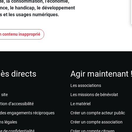
nté, la consommation, l'économie,
ance, le handicap, le développement
as et les usages numériques.
n contenu inapproprié
ès directs
Agir maintenant 
Les associations
 site
Les missions de bénévolat
tion d’accessibilité
Le matériel
 des engagements réciproques
Créer un compte acteur public
s légales
Créer un compte association
ue de confidentialité
Créer un compte citoyen