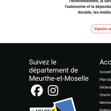
l'environnement, la sa
l'autonomie et la dépend
durable, les médi
Signaler u
Suivez le
Acc
département de
Accueil
Meurthe-et-Moselle
Plan du
Déclara
Charte
Mention
Politiq