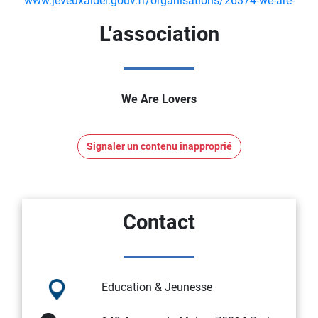
www.jeveuxaider.gouv.fr/organisations/26374-we-are-
lovers
L’association
We Are Lovers
Signaler un contenu inapproprié
Contact
Education & Jeunesse